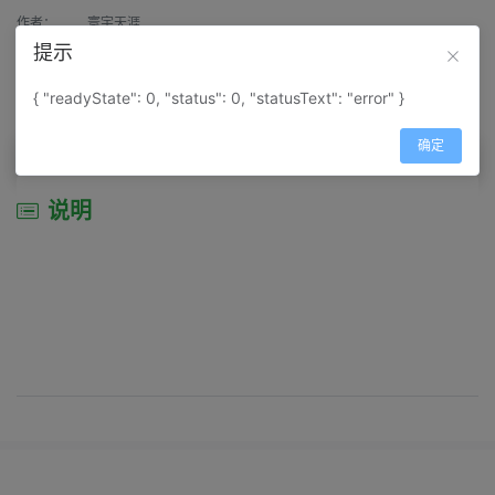
作者：
寰宇天涯
提示
来源：
网上收集
{ "readyState": 0, "status": 0, "statusText": "error" }
属性：
地图属性：
地图类型-景区导游图
确定
说明
说明