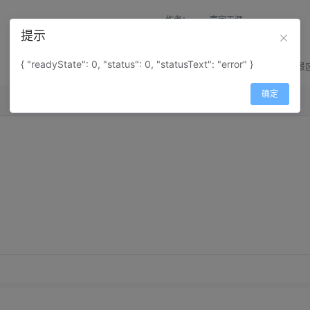
作者：
寰宇天涯
提示
来源：
网上收集
{ "readyState": 0, "status": 0, "statusText": "error" }
属性：
地图属性：
地图类型-景
确定