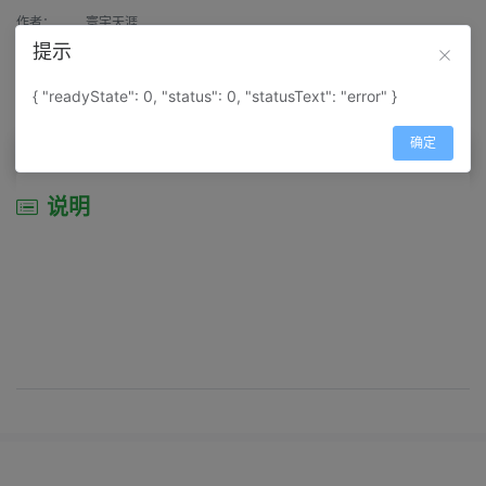
作者：
寰宇天涯
提示
来源：
网上收集
{ "readyState": 0, "status": 0, "statusText": "error" }
属性：
地图属性：
地图类型-城市城区图
确定
说明
说明