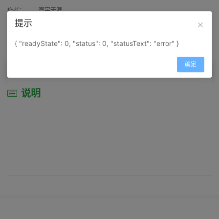
作者：
寰宇天涯
提示
来源：
网上收集
{ "readyState": 0, "status": 0, "statusText": "error" }
属性：
地图属性：
地图类型-景区导游图
确定
说明
说明