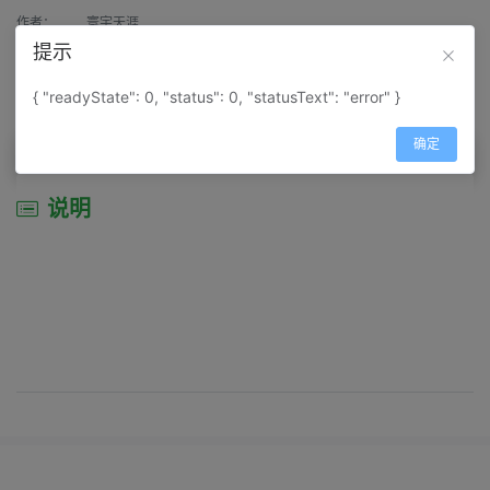
作者：
寰宇天涯
提示
来源：
网上收集
{ "readyState": 0, "status": 0, "statusText": "error" }
属性：
地图属性：
地图类型-景区导游图
确定
说明
说明