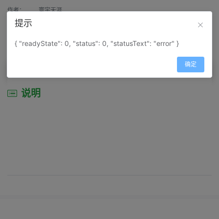
作者：
寰宇天涯
提示
来源：
网上收集
{ "readyState": 0, "status": 0, "statusText": "error" }
属性：
地图属性：
地图类型-综合性地图
确定
说明
说明