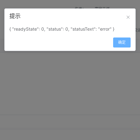
作者：
寰宇天涯
提示
来源：
网上收集
{ "readyState": 0, "status": 0, "statusText": "error" }
属性：
地图属性：
地图类型-交
确定