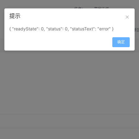
作者：
寰宇天涯
提示
来源：
网上收集
{ "readyState": 0, "status": 0, "statusText": "error" }
属性：
地图属性：
地图类型-景
确定