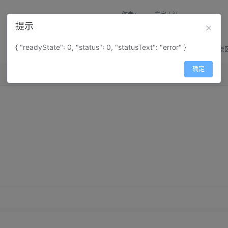
作者：
寰宇天涯
提示
来源：
网上收集
{ "readyState": 0, "status": 0, "statusText": "error" }
属性：
地图属性：
地图类型-景
确定