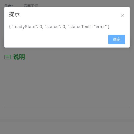
作者：
寰宇天涯
提示
来源：
网上收集
{ "readyState": 0, "status": 0, "statusText": "error" }
属性：
地图属性：
地图类型-景区导游图
确定
说明
说明