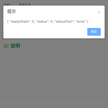
作者：
寰宇天涯
提示
来源：
网上收集
{ "readyState": 0, "status": 0, "statusText": "error" }
属性：
地图属性：
地图类型-景区导游图
确定
说明
说明