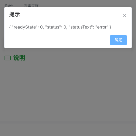
作者：
寰宇天涯
提示
来源：
网上收集
{ "readyState": 0, "status": 0, "statusText": "error" }
属性：
地图属性：
地图类型-景区导游图
确定
说明
说明