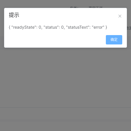
作者：
寰宇天涯
提示
来源：
网上收集
{ "readyState": 0, "status": 0, "statusText": "error" }
属性：
地图属性：
地图类型-旅
确定