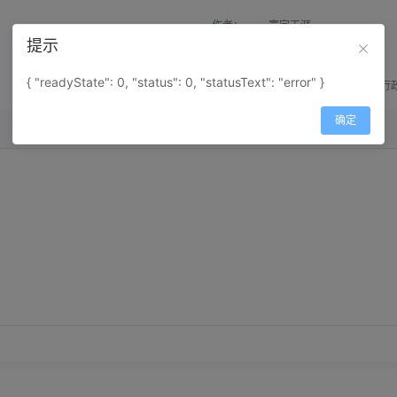
作者：
寰宇天涯
提示
来源：
网上收集
{ "readyState": 0, "status": 0, "statusText": "error" }
属性：
地图属性：
地图类型-行
确定