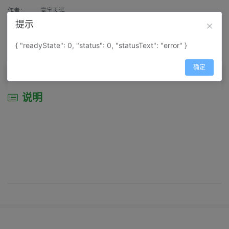
作者：
寰宇天涯
提示
来源：
网上收集
{ "readyState": 0, "status": 0, "statusText": "error" }
属性：
地图属性：
地图类型-城市城区图
确定
说明
说明