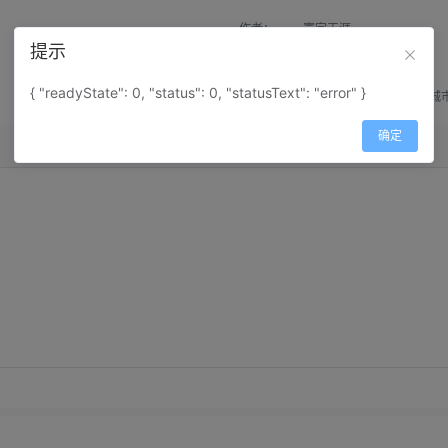
作者：
寰宇天涯
提示
来源：
网上收集
{ "readyState": 0, "status": 0, "statusText": "error" }
属性：
地图属性：
地图类型-城
确定