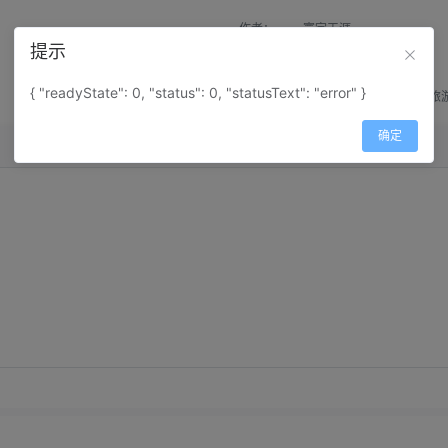
作者：
寰宇天涯
提示
来源：
网上收集
{ "readyState": 0, "status": 0, "statusText": "error" }
属性：
地图属性：
地图类型-旅
确定