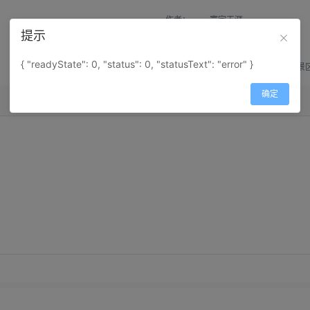
作者：
寰宇天涯
提示
来源：
网上收集
{ "readyState": 0, "status": 0, "statusText": "error" }
属性：
地图属性：
地图类型-景
确定