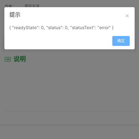
作者：
寰宇天涯
提示
来源：
网上收集
{ "readyState": 0, "status": 0, "statusText": "error" }
属性：
地图属性：
地图类型-景区导游图
确定
说明
说明