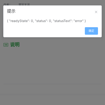
作者：
寰宇天涯
提示
来源：
网上收集
{ "readyState": 0, "status": 0, "statusText": "error" }
属性：
地图属性：
地图类型-景区导游图
确定
说明
说明