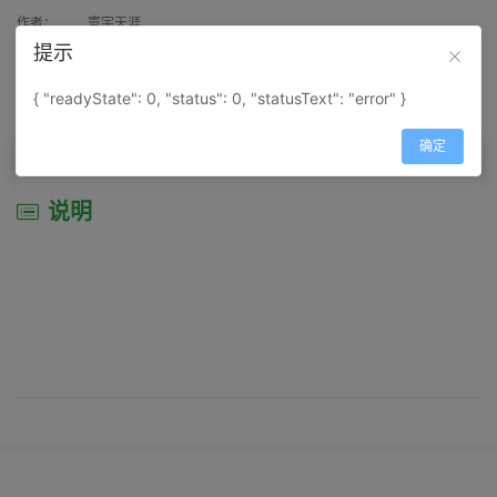
作者：
寰宇天涯
提示
来源：
网上收集
{ "readyState": 0, "status": 0, "statusText": "error" }
属性：
地图属性：
地图类型-综合性地图
确定
说明
说明