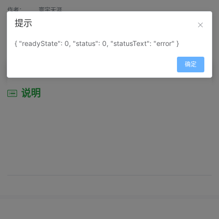
作者：
寰宇天涯
提示
来源：
网上收集
{ "readyState": 0, "status": 0, "statusText": "error" }
属性：
地图属性：
地图类型-综合性地图
确定
说明
说明