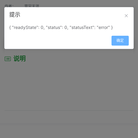
作者：
寰宇天涯
提示
来源：
网上收集
{ "readyState": 0, "status": 0, "statusText": "error" }
属性：
地图属性：
地图类型-综合性地图
确定
说明
说明