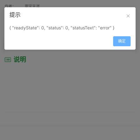
作者：
寰宇天涯
提示
来源：
网上收集
{ "readyState": 0, "status": 0, "statusText": "error" }
属性：
地图属性：
地图类型-综合性地图
确定
说明
说明