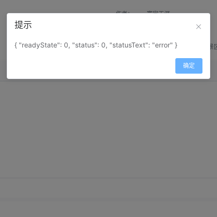
作者：
寰宇天涯
提示
来源：
网上收集
{ "readyState": 0, "status": 0, "statusText": "error" }
属性：
地图属性：
地图类型-景
确定