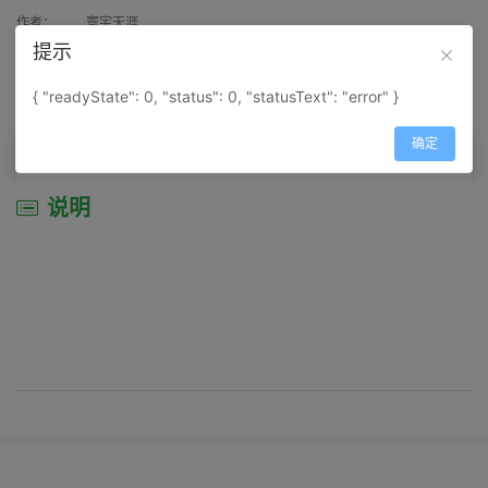
作者：
寰宇天涯
提示
来源：
网上收集
{ "readyState": 0, "status": 0, "statusText": "error" }
属性：
地图属性：
地图类型-景区导游图
确定
说明
说明