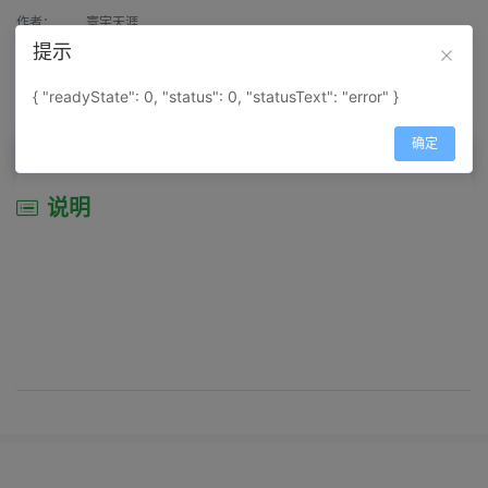
作者：
寰宇天涯
提示
来源：
网上收集
{ "readyState": 0, "status": 0, "statusText": "error" }
属性：
地图属性：
地图类型-城市城区图
确定
说明
说明