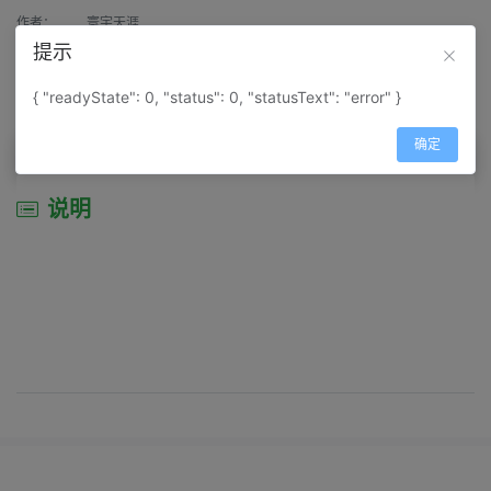
作者：
寰宇天涯
提示
来源：
网上收集
{ "readyState": 0, "status": 0, "statusText": "error" }
属性：
地图属性：
地图类型-城市城区图
确定
说明
说明