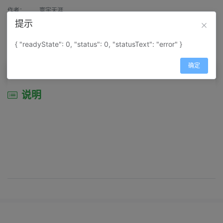
作者：
寰宇天涯
提示
来源：
网上收集
{ "readyState": 0, "status": 0, "statusText": "error" }
属性：
地图属性：
地图类型-交通线路图
确定
说明
说明