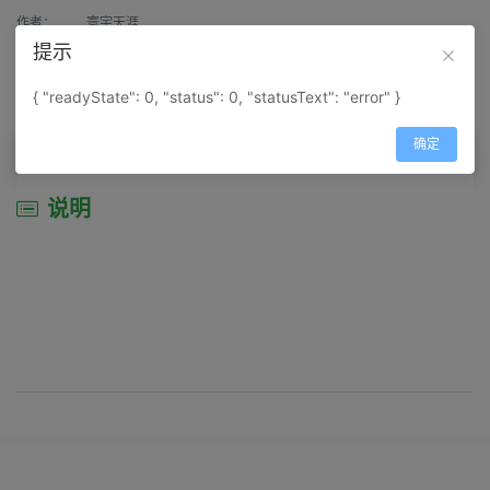
作者：
寰宇天涯
提示
来源：
网上收集
{ "readyState": 0, "status": 0, "statusText": "error" }
属性：
地图属性：
地图类型-景区导游图
确定
说明
说明