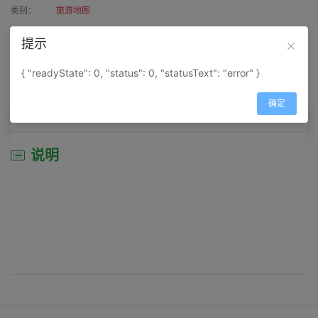
类别：
旅游地图
作者：
寰宇天涯
提示
来源：
网上收集
{ "readyState": 0, "status": 0, "statusText": "error" }
属性：
地图属性：
地图类型-交通线路图
确定
说明
说明