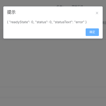
作者：
寰宇天涯
提示
来源：
网上收集
{ "readyState": 0, "status": 0, "statusText": "error" }
属性：
地图属性：
地图类型-景
确定