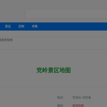
签证
定制
攻略
线路里程图
党岭景区地图
地点：
甘孜州-丹巴县
类别：
旅游地图