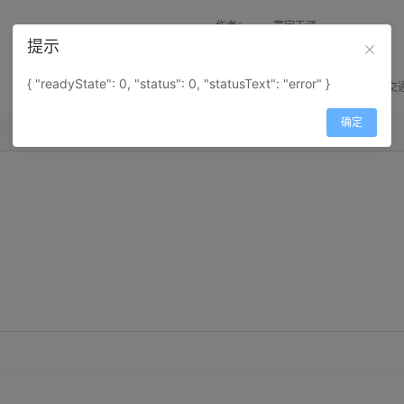
作者：
寰宇天涯
提示
来源：
网上收集
{ "readyState": 0, "status": 0, "statusText": "error" }
属性：
地图属性：
地图类型-交
确定