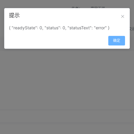
作者：
寰宇天涯
提示
来源：
网上收集
{ "readyState": 0, "status": 0, "statusText": "error" }
属性：
地图属性：
地图类型-交
确定