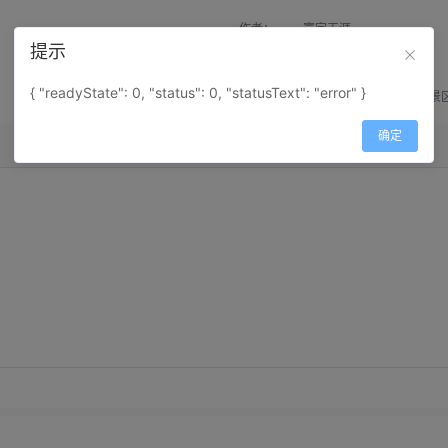
作者：
寰宇天涯
提示
来源：
网上收集
{ "readyState": 0, "status": 0, "statusText": "error" }
属性：
地图属性：
地图类型-景
确定