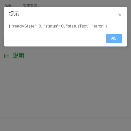
作者：
寰宇天涯
提示
来源：
网上收集
{ "readyState": 0, "status": 0, "statusText": "error" }
属性：
地图属性：
地图类型-景区导游图
确定
说明
说明