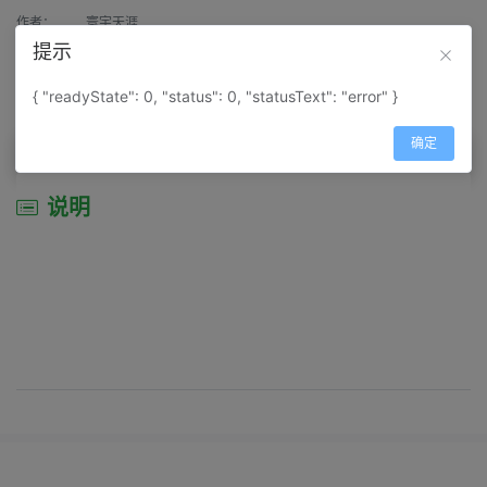
作者：
寰宇天涯
提示
来源：
网上收集
{ "readyState": 0, "status": 0, "statusText": "error" }
属性：
地图属性：
地图类型-旅游资源分布图
确定
说明
说明