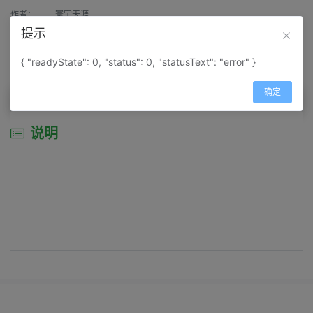
作者：
寰宇天涯
提示
来源：
网上收集
{ "readyState": 0, "status": 0, "statusText": "error" }
属性：
地图属性：
地图类型-城市城区图
确定
说明
说明