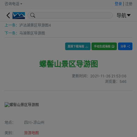
咨询电话
登录
|
注册
导航
上一条：
泸沽湖景区导游图4
下一条：
马湖景区导游图
直接下载海报
手动生成海报
分享
螺髻山景区导游图
更新时间：
2021-11-26 21:53:06
浏览量：
546
地点：
四川-凉山州
类别：
旅游地图