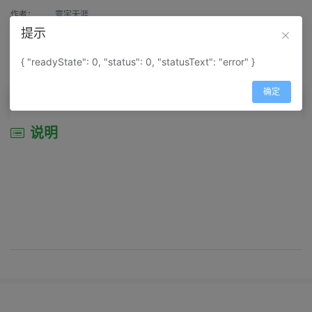
作者：
寰宇天涯
提示
来源：
网上收集
{ "readyState": 0, "status": 0, "statusText": "error" }
属性：
地图属性：
地图类型-景区导游图
确定
说明
说明