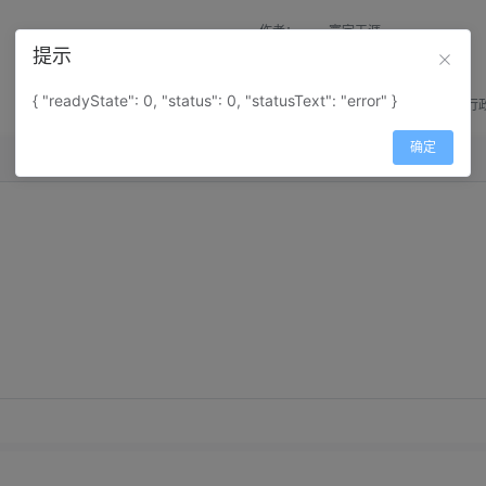
作者：
寰宇天涯
提示
来源：
网上收集
{ "readyState": 0, "status": 0, "statusText": "error" }
属性：
地图属性：
地图类型-行
确定