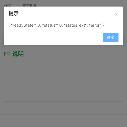
作者：
寰宇天涯
提示
来源：
网上收集
{ "readyState": 0, "status": 0, "statusText": "error" }
属性：
地图属性：
地图类型-交通线路图
确定
说明
说明