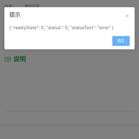
作者：
寰宇天涯
提示
来源：
网上收集
{ "readyState": 0, "status": 0, "statusText": "error" }
属性：
地图属性：
地图类型-旅游资源分布图
确定
说明
说明