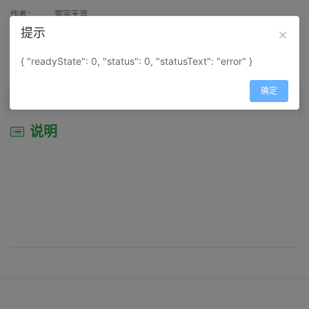
作者：
寰宇天涯
提示
来源：
网上收集
{ "readyState": 0, "status": 0, "statusText": "error" }
属性：
地图属性：
地图类型-景区导游图
确定
说明
说明