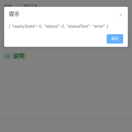
作者：
寰宇天涯
提示
来源：
网上收集
{ "readyState": 0, "status": 0, "statusText": "error" }
属性：
地图属性：
地图类型-景区导游图
确定
说明
说明