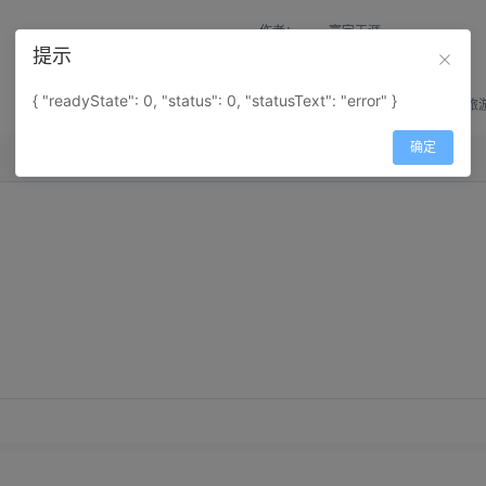
作者：
寰宇天涯
提示
来源：
网上收集
{ "readyState": 0, "status": 0, "statusText": "error" }
属性：
地图属性：
地图类型-旅
确定