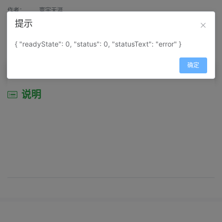
作者：
寰宇天涯
提示
来源：
网上收集
{ "readyState": 0, "status": 0, "statusText": "error" }
属性：
地图属性：
地图类型-景区导游图
确定
说明
说明