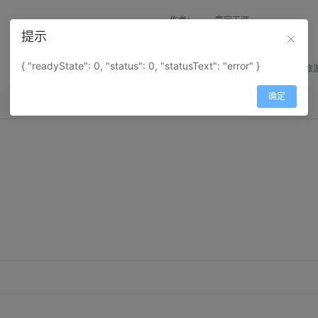
作者：
寰宇天涯
提示
来源：
网上收集
{ "readyState": 0, "status": 0, "statusText": "error" }
属性：
地图属性：
地图类型-旅
确定