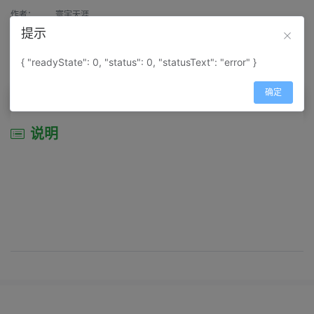
作者：
寰宇天涯
提示
来源：
网上收集
{ "readyState": 0, "status": 0, "statusText": "error" }
属性：
地图属性：
地图类型-旅游资源分布图
确定
说明
说明