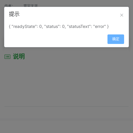
作者：
寰宇天涯
提示
来源：
网上收集
{ "readyState": 0, "status": 0, "statusText": "error" }
属性：
地图属性：
地图类型-景区导游图
确定
说明
说明